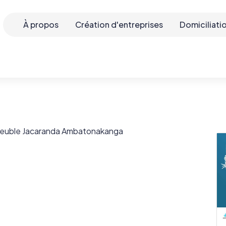
À propos
Création d'entreprises
Domiciliati
meuble Jacaranda Ambatonakanga