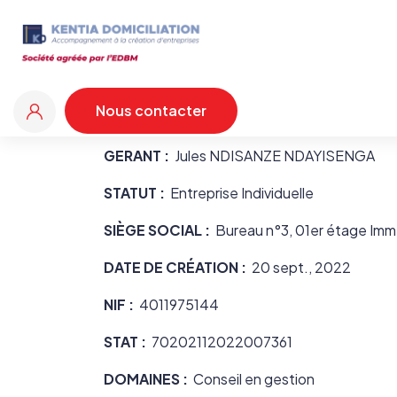
Jules Ndisanze
Nous contacter
Nous contacter
GERANT :
Jules NDISANZE NDAYISENGA
STATUT :
Entreprise Individuelle
SIÈGE SOCIAL :
Bureau n°3, 01er étage Im
DATE DE CRÉATION :
20 sept., 2022
NIF :
4011975144
STAT :
70202112022007361
DOMAINES :
Conseil en gestion